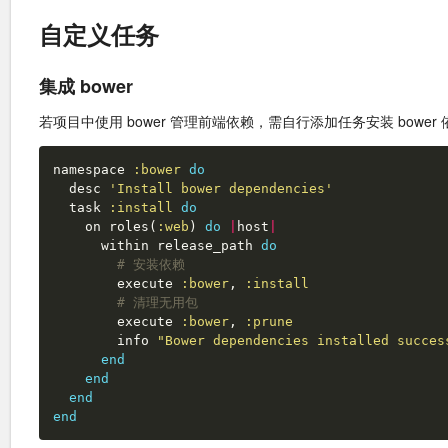
自定义任务
集成 bower
若项目中使用 bower 管理前端依赖，需自行添加任务安装 bower
namespace
:bower
do
desc
'Install bower dependencies'
task
:install
do
on
roles
(
:web
)
do
|
host
|
within
release_path
do
# 安装依赖
execute
:bower
,
:install
# 清理无用包
execute
:bower
,
:prune
info
"Bower dependencies installed succes
end
end
end
end