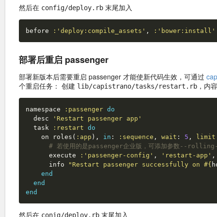
然后在
末尾加入
config/deploy.rb
before
:'deploy:compile_assets'
,
:'bower:install'
部署后重启 passenger
部署新版本后需要重启 passenger 才能使新代码生效，可通过
cap
个重启任务： 创建
，内
lib/capistrano/tasks/restart.rb
namespace
:passenger
do
desc
'Restart passenger app'
task
:restart
do
on
roles
(
:app
),
in
:
:sequence
,
wait
:
5
,
limit
# 若使用的是passenger企业版，可添加参数--rolling
execute
:'passenger-config'
,
'restart-app'
,
info
"Restart passenger successfully on 
#{
h
end
end
end
然后在
末尾加入
conig/deploy.rb