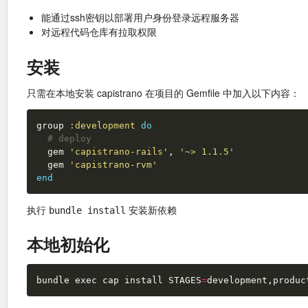
能通过ssh密钥以部署用户身份登录远程服务器
对远程代码仓库有拉取权限
安装
只需在本地安装 capistrano 在项目的 Gemfile 中加入以下内容：
group
:development
do
# deploy
gem
'capistrano-rails'
,
'~> 1.1.5'
gem
'capistrano-rvm'
end
执行
安装新依赖
bundle install
本地初始化
bundle 
exec
 cap install 
STAGES
=