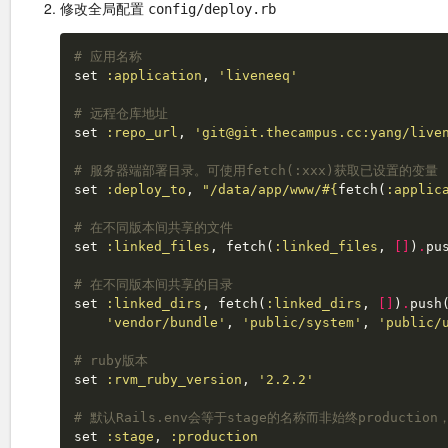
修改全局配置
config/deploy.rb
# 应用名称
set
:application
,
'liveneeq'
# 远程仓库地址
set
:repo_url
,
'
git@git.thecampus.cc
:yang/live
# 服务器端部署目录。可使用fetch(:xxx)获取已设置的变量
set
:deploy_to
,
"/data/app/www/
#{
fetch
(
:applic
# 在不同版本间共享的文件
set
:linked_files
,
fetch
(
:linked_files
,
[]
)
.
pu
# 在不同版本间共享的目录
set
:linked_dirs
,
fetch
(
:linked_dirs
,
[]
)
.
push
'vendor/bundle'
,
'public/system'
,
'public/
# ruby版本
set
:rvm_ruby_version
,
'2.2.2'
# 默认Rails.env会等于stage的名称而非始终producti
set
:stage
,
:production