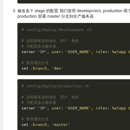
修改各个 stage 的配置 我们使用 development, production
production 部署 master 分支到生产服务器
# config/deploy/development.rb:
# 远程服务器的地址、用户、角色
# 可配置多台服务器
server
'IP'
,
user
:
'USER_NAME'
,
roles
:
%w(app 
# 要部署的分支
set
:branch
,
'dev'
# config/deploy/production.rb
# 远程服务器的地址、用户、角色
# 可配置多台服务器
server
'IP'
,
user
:
'USER_NAME'
,
roles
:
%w(app 
# 要部署的分支
set
:branch
,
'master'