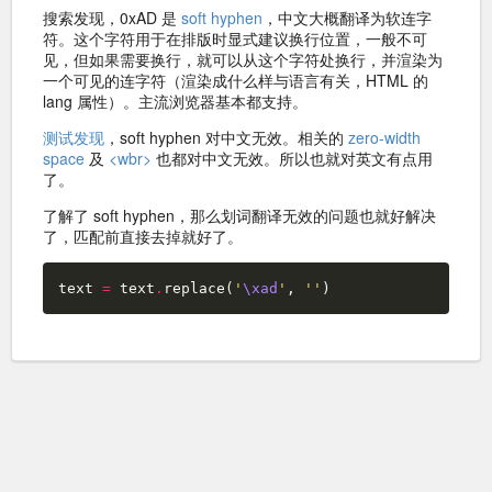
搜索发现，0xAD 是
soft hyphen
，中文大概翻译为软连字
符。这个字符用于在排版时显式建议换行位置，一般不可
见，但如果需要换行，就可以从这个字符处换行，并渲染为
一个可见的连字符（渲染成什么样与语言有关，HTML 的
lang 属性）。主流浏览器基本都支持。
测试发现
，soft hyphen 对中文无效。相关的
zero-width
space
及
<wbr>
也都对中文无效。所以也就对英文有点用
了。
了解了 soft hyphen，那么划词翻译无效的问题也就好解决
了，匹配前直接去掉就好了。
text
=
text
.
replace
(
'
\xad
'
,
''
)